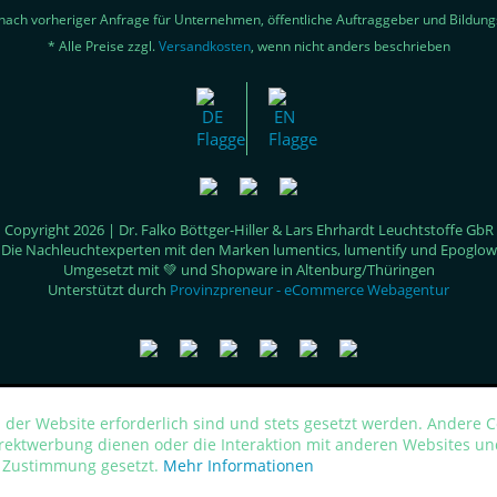
nach vorheriger Anfrage für Unternehmen, öffentliche Auftraggeber und Bildung
* Alle Preise zzgl.
Versandkosten
, wenn nicht anders beschrieben
Copyright 2026 | Dr. Falko Böttger-Hiller & Lars Ehrhardt Leuchtstoffe GbR
Die Nachleuchtexperten mit den Marken lumentics, lumentify und Epoglow
Umgesetzt mit 💚 und Shopware in Altenburg/Thüringen
Unterstützt durch
Provinzpreneur - eCommerce Webagentur
 der Website erforderlich sind und stets gesetzt werden. Andere C
irektwerbung dienen oder die Interaktion mit anderen Websites un
r Zustimmung gesetzt.
Mehr Informationen