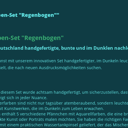
ben-Set "Regenbogen""
rben-Set "Regenbogen"
eutschland handgefertigte, bunte und im Dunklen nach
unst mit unserem innovativen Set handgefertigter, im Dunkeln leu
ckelt, die nach neuen Ausdrucksmöglichkeiten suchen.
diesem Set wurde achtsam handgefertigt, um sicherzustellen, dass
igt sich in jeder Nuance.
rfarben sind nicht nur tagsüber atemberaubend, sondern leucht
mit Kunstwerken, die im Dunkeln zum Leben erwachen.
enthält 5 verschiedene Pfännchen mit Aquarellfarben, die eine bre
rakte Kunst oder Porträts malen möchten, Sie haben die richtigen F
mit einem praktischen Wassertankpinsel geliefert, der das Mischen