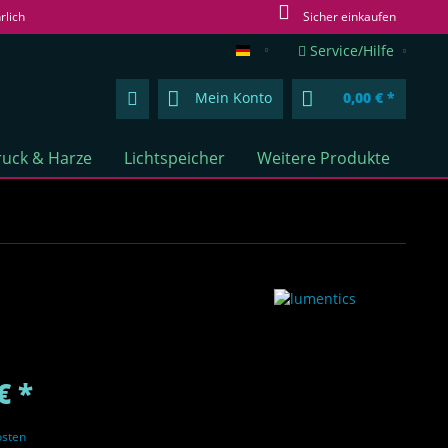
rlich
Sicher einkaufen
Service/Hilfe
lumentics.de (DE)
Mein Konto
0,00 € *
uck & Harze
Lichtspeicher
Weitere Produkte
€ *
osten