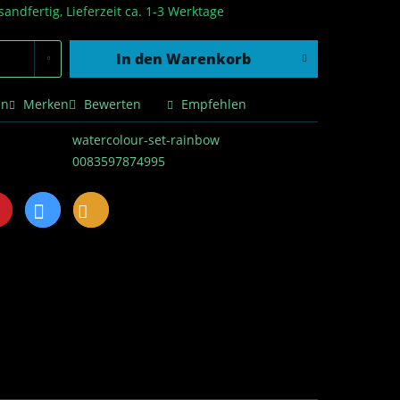
sandfertig, Lieferzeit ca. 1-3 Werktage
In den
Warenkorb
en
Merken
Bewerten
Empfehlen
watercolour-set-rainbow
0083597874995