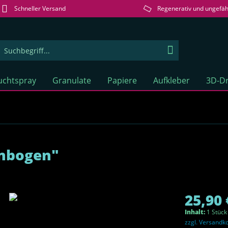
Schneller Versand
Regenerativ und ungefäh
uchtspray
Granulate
Papiere
Aufkleber
3D-Dr
enbogen"
25,90 
Inhalt:
1 Stück
zzgl. Versandk