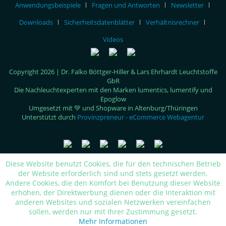
Anwendungsbeispiele
Fragen und Antworten
Newsletter
Downloads
Sicherheitsdatenblätter
Verhältnisrechner
Videos
Copyright 2026 | Dr. Falko Böttger-Hiller & Lars Ehrhardt Leuchtstoffe
GbR
Die Nachleuchtexperten mit den Marken lumentics, lumentify und
Epoglow
Umgesetzt mit 💚 und Shopware in Altenburg/Thüringen
Unterstützt durch
Provinzpreneur - eCommerce Webagentur
Diese Website benutzt Cookies, die für den technischen Betrieb
der Website erforderlich sind und stets gesetzt werden.
Andere Cookies, die den Komfort bei Benutzung dieser Website
erhöhen, der Direktwerbung dienen oder die Interaktion mit
anderen Websites und sozialen Netzwerken vereinfachen
sollen, werden nur mit Ihrer Zustimmung gesetzt.
Mehr Informationen