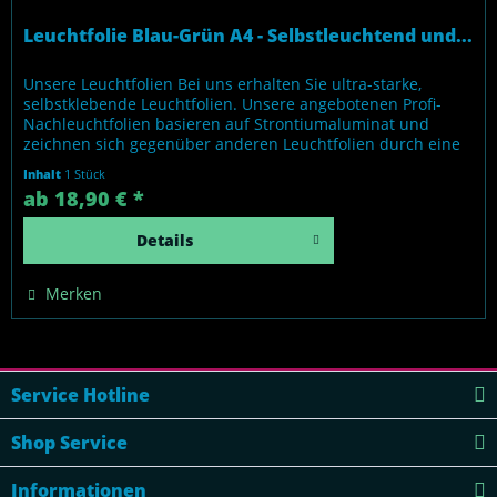
Leuchtfolie Blau-Grün A4 - Selbstleuchtend und...
Unsere Leuchtfolien Bei uns erhalten Sie ultra-starke,
selbstklebende Leuchtfolien. Unsere angebotenen Profi-
Nachleuchtfolien basieren auf Strontiumaluminat und
zeichnen sich gegenüber anderen Leuchtfolien durch eine
immens höhere und längere Leuchtkraft aus. Gleichsam
Inhalt
1 Stück
sind unsere Folien absolut ungiftig und frei von
ab 18,90 € *
bedenklichen Chemikalien. Und: Wir bieten ausschließlich...
Details
Merken
Service Hotline
Shop Service
Informationen