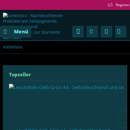
Regenerativ und ungef
Menü
Klebefolie
Topseller