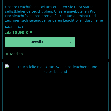
Unsere Leuchtfolien Bei uns erhalten Sie ultra-starke,
selbstklebende Leuchtfolien. Unsere angebotenen Profi-
Nachleuchtfolien basieren auf Strontiumaluminat und
zeichnen sich gegenüber anderen Leuchtfolien durch eine
immens höhere und längere Leuchtkraft aus. Gleichsam
Inhalt
1 Stück
sind unsere Folien absolut ungiftig und frei von
ab 18,90 € *
bedenklichen Chemikalien. Und: Wir bieten ausschließlich...
Details
Merken