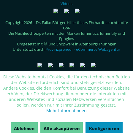
Videos
Copyright 2026 | Dr. Falko Böttger-Hiller & Lars Ehrhardt Leuchtstoffe
GbR
Die Nachleuchtexperten mit den Marken lumentics, lumentify und
Epoglow
Umgesetzt mit 💚 und Shopware in Altenburg/Thüringen
Unterstützt durch
Provinzpreneur - eCommerce Webagentur
Diese Website benutzt Cookies, die für den technischen Betrieb
der Website erforderlich sind und stets gesetzt werden.
Andere Cookies, die den Komfort bei Benutzung dieser Website
erhöhen, der Direktwerbung dienen oder die Interaktion mit
anderen Websites und sozialen Netzwerken vereinfachen
sollen, werden nur mit Ihrer Zustimmung gesetzt.
Mehr Informationen
Ablehnen
Alle akzeptieren
Konfigurieren