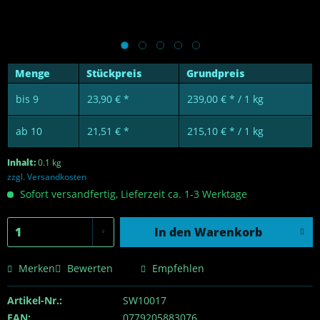
Menge
Stückpreis
Grundpreis
bis
9
23,90 € *
239,00 € * / 1 kg
ab
10
21,51 € *
215,10 € * / 1 kg
Inhalt:
0.1 kg
zzgl. Versandkosten
Sofort versandfertig, Lieferzeit ca. 1-3 Werktage
In den
Warenkorb
Merken
Bewerten
Empfehlen
Artikel-Nr.:
SW10017
EAN:
0779205883076