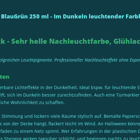
BlauGrün 250 ml - Im Dunkeln leuchtender Farb
k - Sehr helle Nachleuchtfarbe, Glühlac
rfolgreichen Leuchtpigmente. Professioneller Nachleuchteffekt ohne Exp
ten
rbare Lichteffekte in der Dunkelheit. Ideal bspw. für leuchtend
lft, sich im Dunkeln besser zurechtzufinden. Auch eine Türmarkie
liche Wohnlichkeit zu schaffen.
te Stimmung und lockern viele Räume stylisch auf. Bemalte Papie
s von der Decke hängt, flackert leicht im Wind. An Halloween kön
fäden zu einem Netz spinnt. Wer Erfahrungen in der plastischen 
 Styropor wirken tagsüber schlicht, und beginnen nachts zu leuc