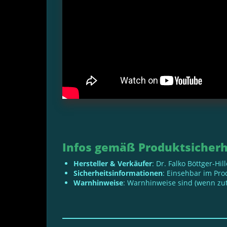
Infos gemäß Produktsicherh
Hersteller & Verkäufer
: Dr. Falko Böttger-Hi
Sicherheitsinformationen
: Einsehbar im Pr
Warnhinweise
: Warnhinweise sind (wenn zut