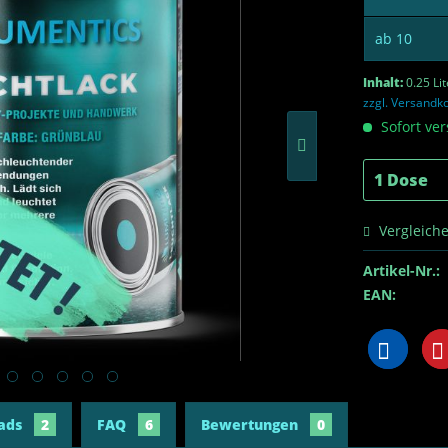
ab
10
Inhalt:
0.25 Lit
zzgl. Versandk
Sofort ver
Vergleich
Artikel-Nr.:
EAN:
ads
2
FAQ
6
Bewertungen
0