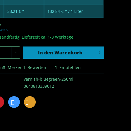
33,21 € *
132,84 € * / 1 Liter
er
osten
sandfertig, Lieferzeit ca. 1-3 Werktage
In den
Warenkorb
en
Merken
Bewerten
Empfehlen
varnish-bluegreen-250ml
0640813339012