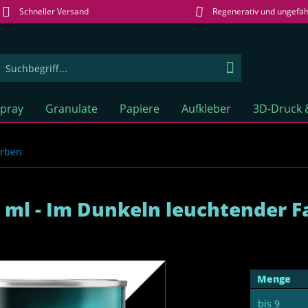
Schneller Versand
Regenerativ und ungefäh
spray
Granulate
Papiere
Aufkleber
3D-Druck 
arben
 ml - Im Dunkeln leuchtender F
Menge
bis
9