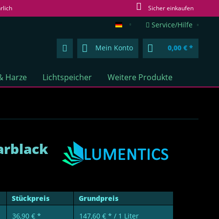
rlich
Sicher einkaufen
Service/Hilfe
lumentics.de (DE)
Mein Konto
0,00 € *
& Harze
Lichtspeicher
Weitere Produkte
arblack
Stückpreis
Grundpreis
36,90 € *
147,60 € * / 1 Liter