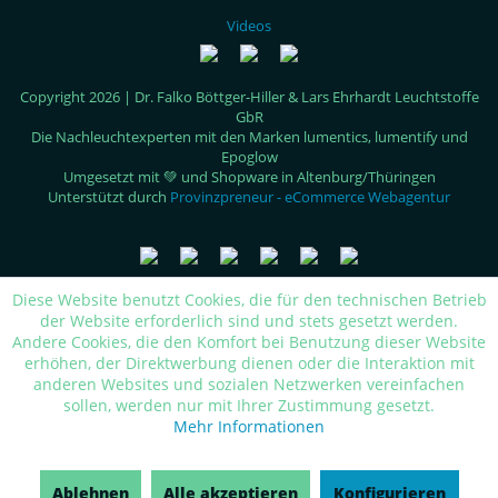
Videos
Copyright 2026 | Dr. Falko Böttger-Hiller & Lars Ehrhardt Leuchtstoffe
GbR
Die Nachleuchtexperten mit den Marken lumentics, lumentify und
Epoglow
Umgesetzt mit 💚 und Shopware in Altenburg/Thüringen
Unterstützt durch
Provinzpreneur - eCommerce Webagentur
Diese Website benutzt Cookies, die für den technischen Betrieb
der Website erforderlich sind und stets gesetzt werden.
Andere Cookies, die den Komfort bei Benutzung dieser Website
erhöhen, der Direktwerbung dienen oder die Interaktion mit
anderen Websites und sozialen Netzwerken vereinfachen
sollen, werden nur mit Ihrer Zustimmung gesetzt.
Mehr Informationen
Ablehnen
Alle akzeptieren
Konfigurieren