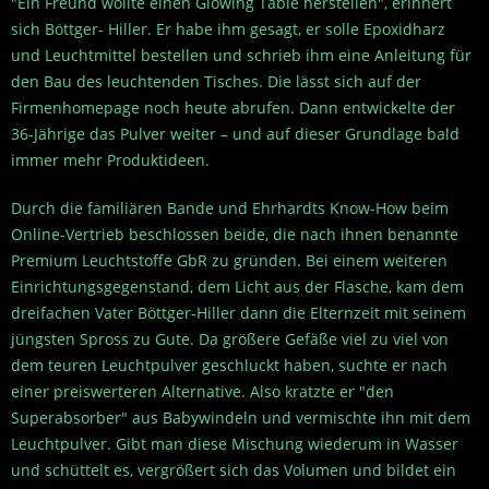
"Ein Freund wollte einen Glowing Table herstellen", erinnert
sich Böttger- Hiller. Er habe ihm gesagt, er solle Epoxidharz
und Leuchtmittel bestellen und schrieb ihm eine Anleitung für
den Bau des leuchtenden Tisches. Die lässt sich auf der
Firmenhomepage noch heute abrufen. Dann entwickelte der
36-Jährige das Pulver weiter – und auf dieser Grundlage bald
immer mehr Produktideen.
Durch die familiären Bande und Ehrhardts Know-How beim
Online-Vertrieb beschlossen beide, die nach ihnen benannte
Premium Leuchtstoffe GbR zu gründen. Bei einem weiteren
Einrichtungsgegenstand, dem Licht aus der Flasche, kam dem
dreifachen Vater Böttger-Hiller dann die Elternzeit mit seinem
jüngsten Spross zu Gute. Da größere Gefäße viel zu viel von
dem teuren Leuchtpulver geschluckt haben, suchte er nach
einer preiswerteren Alternative. Also kratzte er "den
Superabsorber" aus Babywindeln und vermischte ihn mit dem
Leuchtpulver. Gibt man diese Mischung wiederum in Wasser
und schüttelt es, vergrößert sich das Volumen und bildet ein