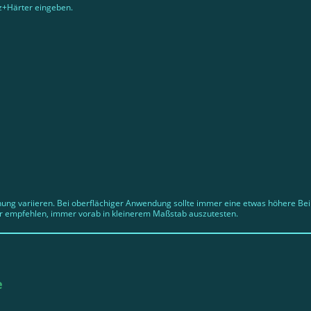
z+Härter eingeben.
hung variieren. Bei oberflächiger Anwendung sollte immer eine etwas höhere B
r empfehlen, immer vorab in kleinerem Maßstab auszutesten.
e