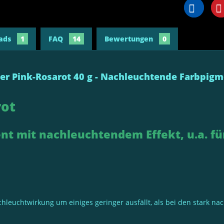
ads
1
FAQ
14
Bewertungen
0
er Pink-Rosarot 40 g - Nachleuchtende Farbpig
rot
 mit nachleuchtendem Effekt, u.a. für
hleuchtwirkung um einiges geringer ausfällt, als bei den stark n