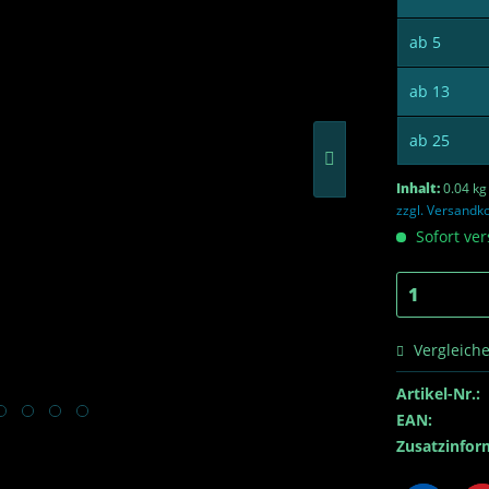
ab
5
ab
13
ab
25
Inhalt:
0.04 kg
zzgl. Versandk
Sofort ver
Vergleich
Artikel-Nr.:
EAN:
Zusatzinfor