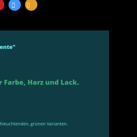
mente"
 Farbe, Harz und Lack.
achleuchtenden, grünen Varianten.