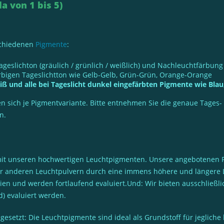
a von 1 bis 5)
schiedenen
Pigmente
:
ageslichton (gräulich / grünlich / weißlich) und Nachleuchtfärbun
arbigen Tageslichtton wie Gelb-Gelb, Grün-Grün, Orange-Orange
iß und alle bei Tageslicht dunkel eingefärbten Pigmente wie Blau,
n sich je Pigmentvariante. Bitte entnehmen Sie die genaue Tages-
n.
er mit unseren hochwertigen Leuchtpigmenten. Unsere angebotenen 
 anderen Leuchtpulvern durch eine immens höhere und längere Le
lien und werden fortlaufend evaluiert.Und: Wir bieten ausschließl
nd) evaluiert werden.
tzt: Die Leuchtpigmente sind ideal als Grundstoff für jegliche k