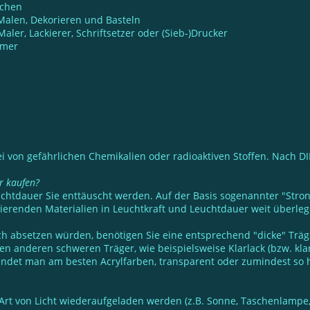
ächen
e Malen, Dekorieren und Basteln
er, Lackierer, Schriftsetzer oder (Sieb-)Drucker
mmer
ei von gefährlichen Chemikalien oder radioaktiven Stoffen. Nach DI
er kaufen?
euchtdauer Sie enttäuscht werden. Auf der Basis sogenannter "Str
renden Materialien in Leuchtkraft und Leuchtdauer weit überleg
ich absetzen würden, benötigen Sie eine entsprechend "dicke" Träg
anderen schweren Träger, wie beispielsweise Klarlack (bzw. klarer
det man am besten Acrylfarben, transparent oder zumindest so h
 Art von Licht wiederaufgeladen werden (z.B. Sonne, Taschenlampe,