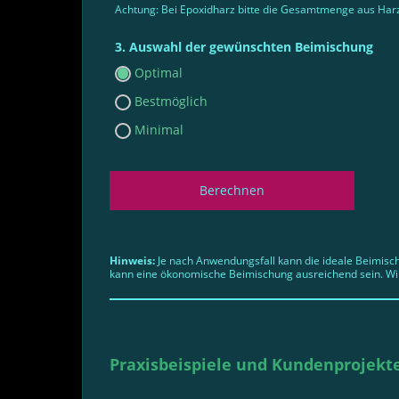
Achtung: Bei Epoxidharz bitte die Gesamtmenge aus Har
Auswahl der gewünschten Beimischung
Optimal
Bestmöglich
Minimal
Berechnen
Hinweis:
Je nach Anwendungsfall kann die ideale Beimisc
kann eine ökonomische Beimischung ausreichend sein. Wi
Praxisbeispiele und Kundenprojekt