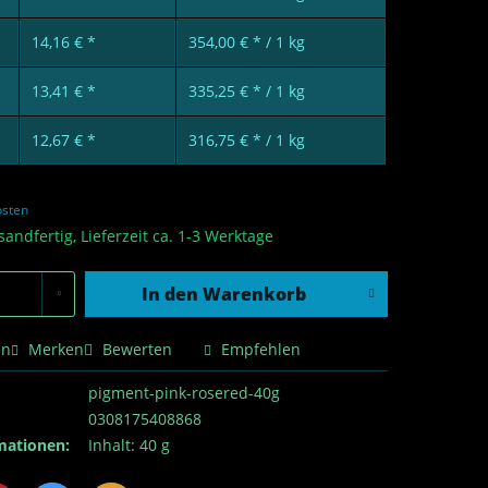
14,16 € *
354,00 € * / 1 kg
13,41 € *
335,25 € * / 1 kg
12,67 € *
316,75 € * / 1 kg
osten
sandfertig, Lieferzeit ca. 1-3 Werktage
In den
Warenkorb
en
Merken
Bewerten
Empfehlen
pigment-pink-rosered-40g
0308175408868
mationen:
Inhalt: 40 g