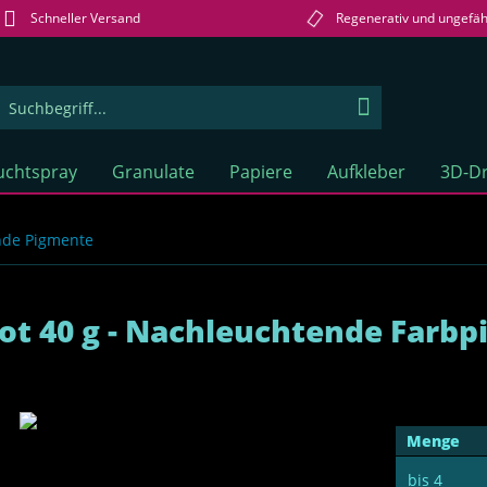
Schneller Versand
Regenerativ und ungefäh
uchtspray
Granulate
Papiere
Aufkleber
3D-Dr
nde Pigmente
ot 40 g - Nachleuchtende Farb
Menge
bis
4