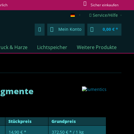
rlich
Sicher einkaufen
Service/Hilfe
lumentics.de (DE)
Mein Konto
0,00 € *
uck & Harze
Lichtspeicher
Weitere Produkte
pigmente
Stückpreis
Grundpreis
14,90 € *
372,50 € * / 1 kg