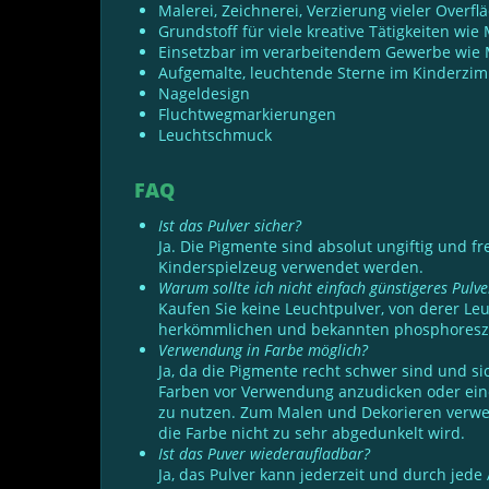
Malerei, Zeichnerei, Verzierung vieler Overfl
Grundstoff für viele kreative Tätigkeiten wi
Einsetzbar im verarbeitendem Gewerbe wie Mal
Aufgemalte, leuchtende Sterne im Kinderzi
Nageldesign
Fluchtwegmarkierungen
Leuchtschmuck
FAQ
Ist das Pulver sicher?
Ja. Die Pigmente sind absolut ungiftig und fr
Kinderspielzeug verwendet werden.
Warum sollte ich nicht einfach günstigeres Pulv
Kaufen Sie keine Leuchtpulver, von derer L
herkömmlichen und bekannten phosphoreszie
Verwendung in Farbe möglich?
Ja, da die Pigmente recht schwer sind und s
Farben vor Verwendung anzudicken oder einen 
zu nutzen. Zum Malen und Dekorieren verwen
die Farbe nicht zu sehr abgedunkelt wird.
Ist das Puver wiederaufladbar?
Ja, das Pulver kann jederzeit und durch jede