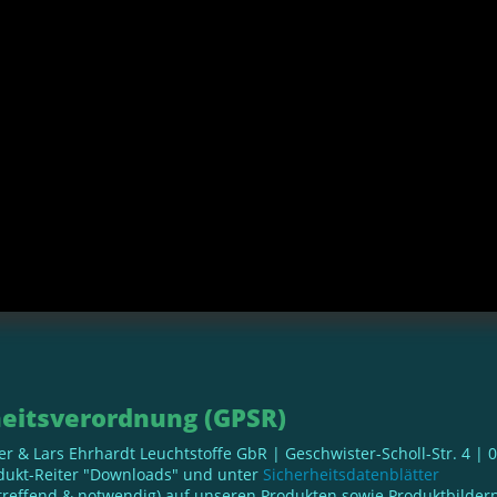
eitsverordnung (GPSR)
ller & Lars Ehrhardt Leuchtstoffe GbR | Geschwister-Scholl-Str. 4 |
odukt-Reiter "Downloads" und unter
Sicherheitsdatenblätter
reffend & notwendig) auf unseren Produkten sowie Produktbildern 