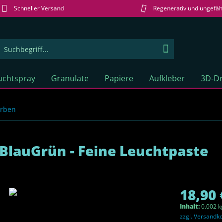
Schneller Versand
Regenerativ und ungefäh
uchtspray
Granulate
Papiere
Aufkleber
3D-Dr
arben
BlauGrün - Feine Leuchtpaste
18,90 
Inhalt:
0.002 k
zzgl. Versandk