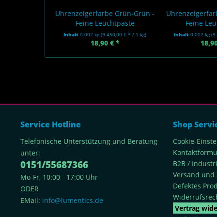
Uhrenzeigerfarbe Grün-Grün -
Uhrenzeigerfar
Feine Leuchtpaste
Feine Leu
Inhalt
0.002 kg
(9.450,00 € * / 1 kg)
Inhalt
0.002 kg
(9
18,90 € *
18,90
Service Hotline
Shop Servi
Telefonische Unterstützung und Beratung
Cookie-Einst
Kontaktformu
unter:
0151/55687366
B2B / Indust
Versand und 
Mo-Fr, 10:00 - 17:00 Uhr
Defektes Pro
ODER
Widerrufsrec
EMail:
info@lumentics.de
Vertrag wid