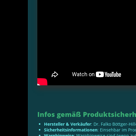
Infos gemäß Produktsicherh
Hersteller & Verkäufer
: Dr. Falko Böttger-Hi
Sicherheitsinformationen
: Einsehbar im Pr
Warnhinweise
: Warnhinweise sind (wenn zut