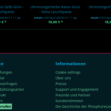
be Gelb-Grün -
Uhrenzeigerfarbe Natur-Grün
Uhrenzeigerf
chtpaste
- Feine Leuchtpaste
.450,00 € * / 1 kg)
Inhalt
0.002 kg
(9.450,00 € * / 1 kg)
Inhalt
0.002 kg
(
 € *
18,90 € *
18,
ce
Informationen
ellungen
Cookie settings
lar
Über uns
rieanfragen
Presse
Zahlungsarten
Support und Engagement
dukt
Freunde und Partner
ht
Kundenstimmen
errufen
Die Geschichte der Phosphoresz