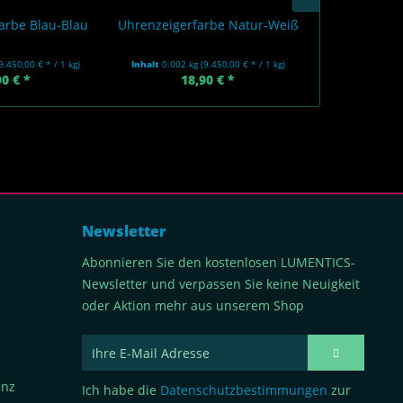
arbe Blau-Blau
Uhrenzeigerfarbe Natur-Weiß
Uhrenzeigerf
9.450,00 € * / 1 kg)
Inhalt
0.002 kg
(9.450,00 € * / 1 kg)
Inhalt
0.002 k
90 € *
18,90 € *
18
Newsletter
Abonnieren Sie den kostenlosen LUMENTICS-
Newsletter und verpassen Sie keine Neuigkeit
oder Aktion mehr aus unserem Shop
enz
Ich habe die
Datenschutzbestimmungen
zur