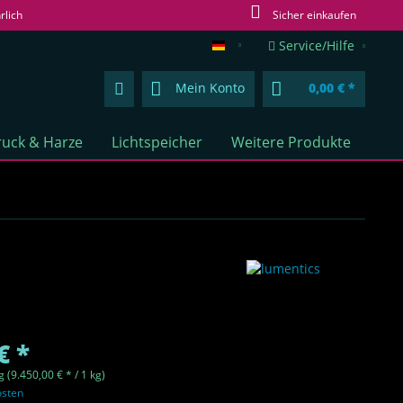
rlich
Sicher einkaufen
Service/Hilfe
lumentics.de (DE)
Mein Konto
0,00 € *
uck & Harze
Lichtspeicher
Weitere Produkte
€ *
g (9.450,00 € * / 1 kg)
osten