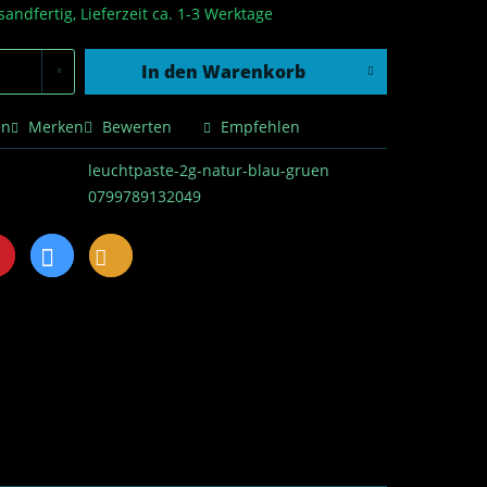
sandfertig, Lieferzeit ca. 1-3 Werktage
In den
Warenkorb
en
Merken
Bewerten
Empfehlen
leuchtpaste-2g-natur-blau-gruen
0799789132049