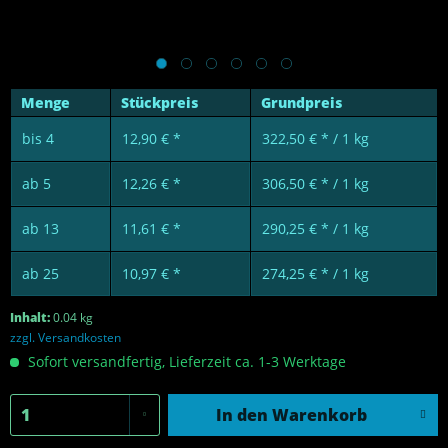
Menge
Stückpreis
Grundpreis
bis
4
12,90 € *
322,50 € * / 1 kg
ab
5
12,26 € *
306,50 € * / 1 kg
ab
13
11,61 € *
290,25 € * / 1 kg
ab
25
10,97 € *
274,25 € * / 1 kg
Inhalt:
0.04 kg
zzgl. Versandkosten
Sofort versandfertig, Lieferzeit ca. 1-3 Werktage
In den
Warenkorb