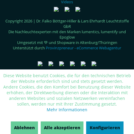
Videos
Copyright 2026 | Dr. Falko Böttger-Hiller & Lars Ehrhardt Leuchtstoffe
GbR
Die Nachleuchtexperten mit den Marken lumentics, lumentify und
Epoglow
Umgesetzt mit 💚 und Shopware in Altenburg/Thüringen
Unterstützt durch
Provinzpreneur - eCommerce Webagentur
Diese Website benutzt Cookies, die für den technischen Betrieb
der Website erforderlich sind und stets gesetzt werden.
Andere Cookies, die den Komfort bei Benutzung dieser Website
erhöhen, der Direktwerbung dienen oder die Interaktion mit
anderen Websites und sozialen Netzwerken vereinfachen
sollen, werden nur mit Ihrer Zustimmung gesetzt.
Mehr Informationen
Ablehnen
Alle akzeptieren
Konfigurieren