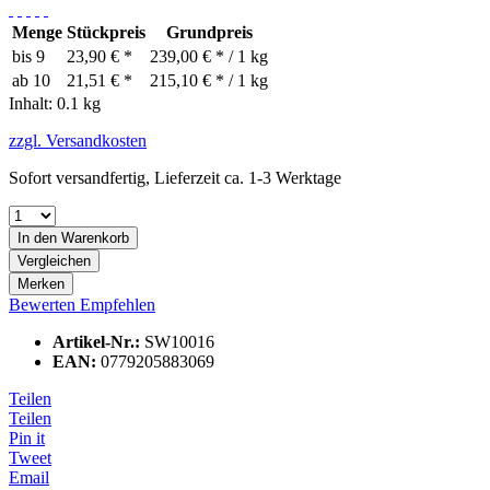
Menge
Stückpreis
Grundpreis
bis
9
23,90 € *
239,00 € * / 1 kg
ab
10
21,51 € *
215,10 € * / 1 kg
Inhalt:
0.1 kg
zzgl. Versandkosten
Sofort versandfertig, Lieferzeit ca. 1-3 Werktage
In den
Warenkorb
Vergleichen
Merken
Bewerten
Empfehlen
Artikel-Nr.:
SW10016
EAN:
0779205883069
Teilen
Teilen
Pin it
Tweet
Email