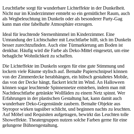
Leuchtfarbe sorgt für wunderbare Lichteffekte in der Dunkelheit.
Nicht nur im Kinderzimmer entsteht so ein gemütlicher Raum, auch
als Wegbeleuchtung im Dunkeln oder als besonderer Party-Gag
kann man eine fabelhafte Atmosphäre erzeugen.
Ideal für leuchtende Sternenhimmel im Kinderzimmer. Eine
Umrandung der Lichtschalter mit Leuchtfarbe hilft, sich im Dunkeln
besser zurechtzufinden. Auch eine Türmarkierung am Boden ist
denkbar. Häufig wird die Farbe als Deko-Mittel eingesetzt, um eine
behagliche Wohnlichkeit zu schaffen.
Die Lichteffekte im Dunkeln sorgen für eine gute Stimmung und
lockern viele Räume stylisch auf. Bemalte Papierschnipsel können
von der Zimmerdecke herabhängen, ein hübsch gestaltetes Mobile,
das von der Decke hängt, flackert leicht im Wind. An Halloween
können sogar leuchtende Spinnennetze entstehen, indem man mit
Nachtleuchtfarbe getränkte Wollfäden zu einem Netz spinnt. Wer
Erfahrungen in der plastischen Gestaltung hat, kann damit auch
wunderbare Deko-Gegenstände zaubern. Bemalte Objekte aus
Styropor wirken tagsüber schlicht, und beginnen nachts zu leuchten.
Auf Möbel und Requisiten aufgetragen, bewirkt das Leuchten tolle
Showeffekte. Theatergruppen nutzen solche Farben gerne für eine
gelungene Bühnengestaltung.