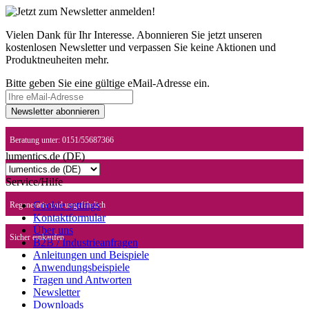
Vielen Dank für Ihr Interesse. Abonnieren Sie jetzt unseren
kostenlosen Newsletter und verpassen Sie keine Aktionen und
Produktneuheiten mehr.
Bitte geben Sie eine gültige eMail-Adresse ein.
Newsletter abonnieren
Beratung unter: 0151/55687366
lumentics.de (DE)
Schneller Versand
Service/Hilfe
Cookie settings
Regenerativ und ungefährlich
Kontaktformular
Über uns
Sicher einkaufen
B2B / Industrieanfragen
Anleitungen und Beispiele
Anwendungsbeispiele
Fragen und Antworten
Newsletter
Downloads