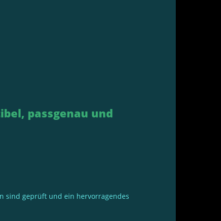
tibel, passgenau und
ten sind geprüft und ein hervorragendes