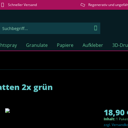
Schneller Versand
Regenerativ und ungefäh
htspray
Granulate
Papiere
Aufkleber
3D-Dru
tten 2x grün
18,90 
Inhalt:
1 Paket
zzgl. Versandk