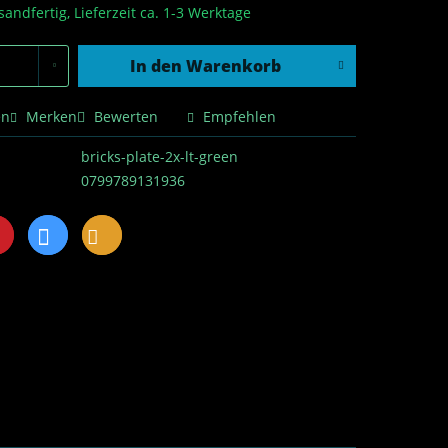
sandfertig, Lieferzeit ca. 1-3 Werktage
In den
Warenkorb
en
Merken
Bewerten
Empfehlen
bricks-plate-2x-lt-green
0799789131936