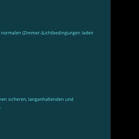
er normalen (Zimmer-)Lichtbedingungen laden
einen sicheren, langanhaltenden und
.