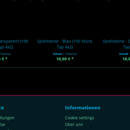
ransparent (100
Spielsteine - Blau (100 Stück,
Spielsteine - 
yp 4x2)
Typ 4x2)
Typ
Paket(e)
Inhalt
1 Paket(e)
Inhalt
 € *
16,90 € *
16,
ce
Informationen
ellungen
Cookie settings
lar
Über uns