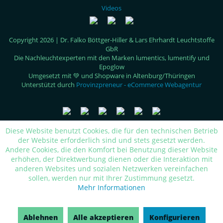
Videos
Copyright 2026 | Dr. Falko Böttger-Hiller & Lars Ehrhardt Leuchtstoffe
GbR
Die Nachleuchtexperten mit den Marken lumentics, lumentify und
Epoglow
Umgesetzt mit 💚 und Shopware in Altenburg/Thüringen
Unterstützt durch
Provinzpreneur - eCommerce Webagentur
Diese Website benutzt Cookies, die für den technischen Betrieb
der Website erforderlich sind und stets gesetzt werden.
Andere Cookies, die den Komfort bei Benutzung dieser Website
erhöhen, der Direktwerbung dienen oder die Interaktion mit
anderen Websites und sozialen Netzwerken vereinfachen
sollen, werden nur mit Ihrer Zustimmung gesetzt.
Mehr Informationen
Ablehnen
Alle akzeptieren
Konfigurieren